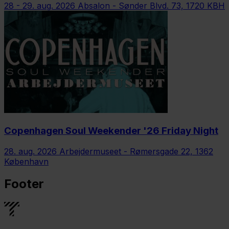
28 - 29. aug. 2026
Absalon - Sønder Blvd. 73, 1720 KBH
Copenhagen Soul Weekender '26 Friday Night
28. aug. 2026
Arbejdermuseet - Rømersgade 22, 1362
København
Footer