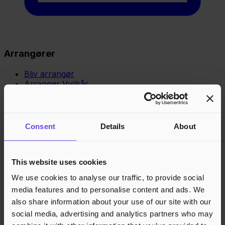
Arrangører
Bliv arrangør
Arrangør Vvilkår
Købere
Køber vilkår
Consent
Details
About
Opret konto
Gift Cards
Gavekort saldo
This website uses cookies
Support
We use cookies to analyse our traffic, to provide social
media features and to personalise content and ads. We
Support
also share information about your use of our site with our
Vidensbase
social media, advertising and analytics partners who may
Juridisk