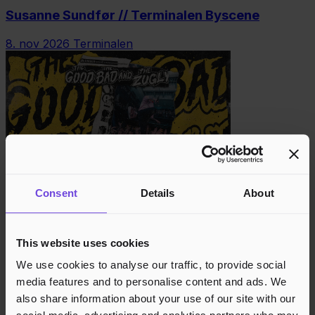
Susanne Sundfør // Terminalen Byscene
8. nov 2026
Terminalen
Consent
Details
About
The Good The Bad and The Zugly // Terminalen
28. nov 2026
Terminalen
This website uses cookies
We use cookies to analyse our traffic, to provide social
media features and to personalise content and ads. We
also share information about your use of our site with our