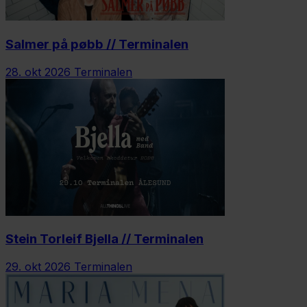
Salmer på pøbb // Terminalen
28. okt 2026
Terminalen
Stein Torleif Bjella // Terminalen
29. okt 2026
Terminalen