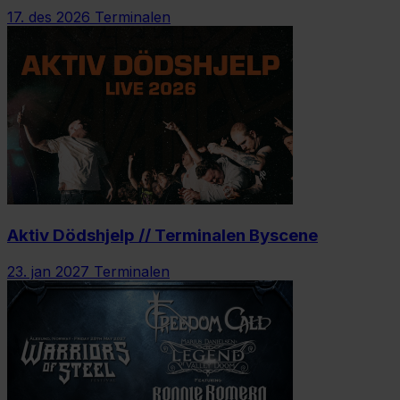
17. des 2026
Terminalen
Aktiv Dödshjelp // Terminalen Byscene
23. jan 2027
Terminalen