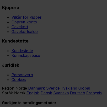
Kjøpere
Vilkår for Kjøper
Opprett konto
Gavekort
Gavekortsaldo
Kundestøtte
Kundestøtte
Kunnskapsbase
Juridisk
Personvern
Cookies
Region
Norge
Danmark
Sverige
Tyskland
Global
Språk
Norsk
English
Dansk
Svenska
Deutsch
Français
Godkjente betalingsmetoder