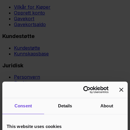
Vilkår for Kjøper
Opprett konto
Gavekort
Gavekortsaldo
Kundestøtte
Kundestøtte
Kunnskapsbase
Juridisk
Personvern
Cookies
Region
Norge
Danmark
Sverige
Tyskland
Global
Språk
Norsk
English
Dansk
Svenska
Deutsch
Français
Consent
Details
About
Godkjente betalingsmetoder
Rask og sikker betalingsbehandling
This website uses cookies