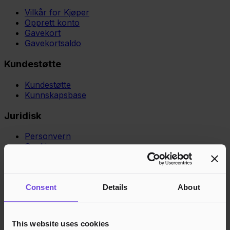
Vilkår for Kjøper
Opprett konto
Gavekort
Gavekortsaldo
Kundestøtte
Kundestøtte
Kunnskapsbase
Juridisk
Personvern
Cookies
Region
Norge
Danmark
Sverige
Tyskland
Global
Språk
Norsk
English
Dansk
Svenska
Deutsch
Français
Consent
Details
About
Godkjente betalingsmetoder
Rask og sikker betalingsbehandling
This website uses cookies