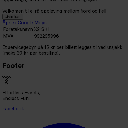
Velkomen til ei rå oppleving mellom fjord og fjell!
Utvid kart
Åpne i Google Maps
Leaflet
|
©
OpenStreetMap
contributors ©
CARTO
Foretaksnavn
X2 SKI
MVA
992295996
Et servicegebyr på 15 kr per billett legges til ved utsjekk
(maks 30 kr per bestilling).
Footer
Effortless Events,
Endless Fun.
Facebook