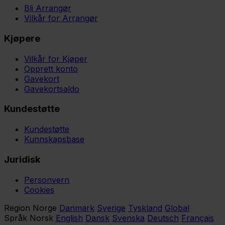
Bli Arrangør
Vilkår for Arrangør
Kjøpere
Vilkår for Kjøper
Opprett konto
Gavekort
Gavekortsaldo
Kundestøtte
Kundestøtte
Kunnskapsbase
Juridisk
Personvern
Cookies
Region
Norge
Danmark
Sverige
Tyskland
Global
Språk
Norsk
English
Dansk
Svenska
Deutsch
Français