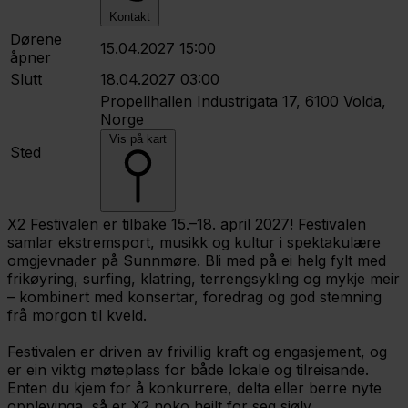
Kontakt
Dørene
15.04.2027 15:00
åpner
Slutt
18.04.2027 03:00
Propellhallen
Industrigata 17, 6100 Volda,
Norge
Vis på kart
Sted
X2 Festivalen er tilbake 15.–18. april 2027! Festivalen
samlar ekstremsport, musikk og kultur i spektakulære
omgjevnader på Sunnmøre. Bli med på ei helg fylt med
frikøyring, surfing, klatring, terrengsykling og mykje meir
– kombinert med konsertar, foredrag og god stemning
frå morgon til kveld.
Festivalen er driven av frivillig kraft og engasjement, og
er ein viktig møteplass for både lokale og tilreisande.
Enten du kjem for å konkurrere, delta eller berre nyte
opplevinga, så er X2 noko heilt for seg sjølv.