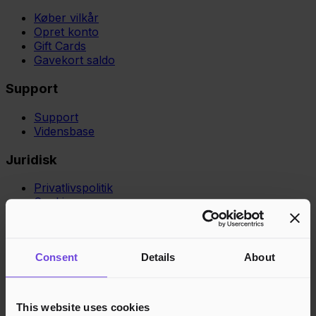
Køber vilkår
Opret konto
Gift Cards
Gavekort saldo
Support
Support
Vidensbase
Juridisk
Privatlivspolitik
Cookies
Region
Norge
Danmark
Sverige
Tyskland
Global
Sprog
Norsk
English
Dansk
Svenska
Deutsch
Français
Consent
Details
About
Accepterede betalingsmetoder
Hurtig og sikker betalingsbehandling
This website uses cookies