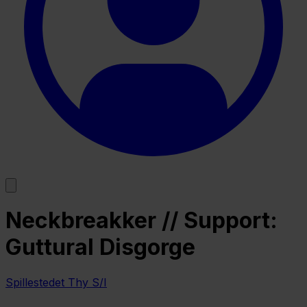
Neckbreakker // Support:
Guttural Disgorge
Spillestedet Thy S/I