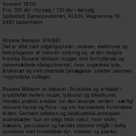
Koncert: 19:00
Pris: 100 dkr i forsalg / 130 dkr i dørsalg
Spillested: Dansepavillonen, KLEIN, Wagnersvej 19,
2450 København
Roxane Metayér (FR/BE)
Det er altid med udgangspunkt i violinen, elektronik og
feltoptagelser af naturen omkring os, at den belgisk-
franske Roxane Métayer bygger sine fortryllende og
sansemættede klanguniverser, hvor organiske lyde,
åndedræt og instrumentale bevægelser smelter sammen
i hypnotiske collager.
Roxane Métayer er baseret i Bruxelles og arbejder i
krydsfeltet mellem musik, lydkunst og billedkunst.
Hendes praksis kredser om den levende verden - særligt
skovens fauna og flora - og om menneskets forbindelse
til den. Gennem imitation og bioakustiske principper
iscenesætter hun en slags fiktiv natur, hvor violin,
blæsere, percussion og hendes stemme indgår i lydlig
symbiose med forestillede dyr, insekter og planter.