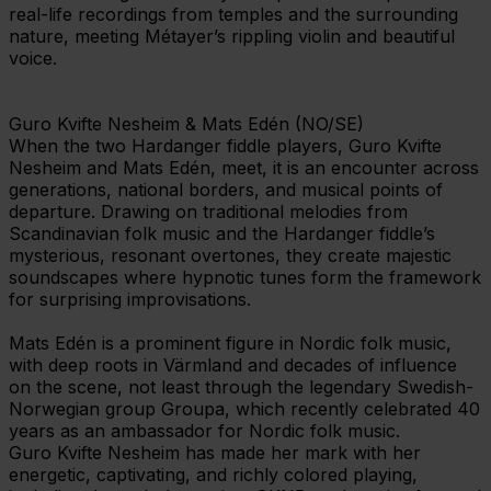
real-life recordings from temples and the surrounding
nature, meeting Métayer’s rippling violin and beautiful
voice.
Guro Kvifte Nesheim & Mats Edén (NO/SE)
When the two Hardanger fiddle players, Guro Kvifte
Nesheim and Mats Edén, meet, it is an encounter across
generations, national borders, and musical points of
departure. Drawing on traditional melodies from
Scandinavian folk music and the Hardanger fiddle’s
mysterious, resonant overtones, they create majestic
soundscapes where hypnotic tunes form the framework
for surprising improvisations.
Mats Edén is a prominent figure in Nordic folk music,
with deep roots in Värmland and decades of influence
on the scene, not least through the legendary Swedish-
Norwegian group Groupa, which recently celebrated 40
years as an ambassador for Nordic folk music.
Guro Kvifte Nesheim has made her mark with her
energetic, captivating, and richly colored playing,