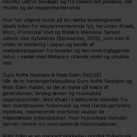
Hendes udtryk bevæger sig frit mellem det poetiske, det
rituelle og det eksperimenterende.
Hun har udgivet musik på en række toneangivende
labels inden for eksperimenterende lyd, herunder Kraak,
Morc, Primordial Void og Matière Mémoire. Senest
udkom Vies Sylvestres (Blickwinkel, 2025), som blev til
under et residency i Japan og består af
reallydsoptagelser fra templer og den omkringliggende
natur, i mødet med Métayers rislende violin og smukke
røst.
Guro Kvifte Nesheim & Mats Edén (NO/SE)
Når de to hardangerfelespillere Guro Kvifte Nesheim og
Mats Edén mødes, er det et møde på tværs af
generationer, landegrænser og musikalske
udgangspunkter. Med afsæt i traditionelle melodier fra
den skandinaviske folkemusik og med Hardangerfelens
mystiske, resonerende overtoner skaber de
majestætiske lydlandskaber, hvor hypnotiske melodier
danner ramme om overraskende improvisationer.
Mats Edén er en markant skikkelse i nordisk folkemusik