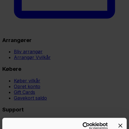
Arrangører
Bliv arrangør
Arrangør Vvilkår
Købere
Køber vilkår
Opret konto
Gift Cards
Gavekort saldo
Support
Support
Vidensbase