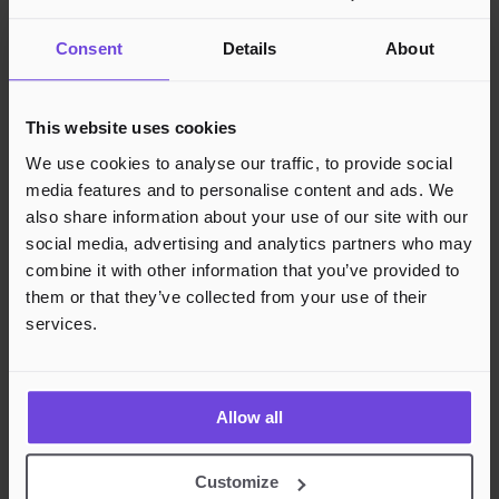
Juridisk
Consent
Details
About
Privatlivspolitik
Cookies
This website uses cookies
Region
Norge
Danmark
Sverige
Tyskland
Global
We use cookies to analyse our traffic, to provide social
Sprog
Norsk
English
Dansk
Svenska
Deutsch
Français
media features and to personalise content and ads. We
Accepterede betalingsmetoder
also share information about your use of our site with our
social media, advertising and analytics partners who may
Hurtig og sikker betalingsbehandling
combine it with other information that you’ve provided to
them or that they’ve collected from your use of their
services.
Allow all
Customize