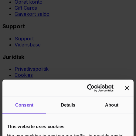
Opret konto
Gift Cards
Gavekort saldo
Support
Support
Vidensbase
Juridisk
Privatlivspolitik
Cookies
Region
Norge
Danmark
Sverige
Tyskland
Global
Sprog
Norsk
English
Dansk
Svenska
Deutsch
Français
Accepterede betalingsmetoder
Consent
Details
About
Hurtig og sikker betalingsbehandling
This website uses cookies
We use cookies to analyse our traffic, to provide social