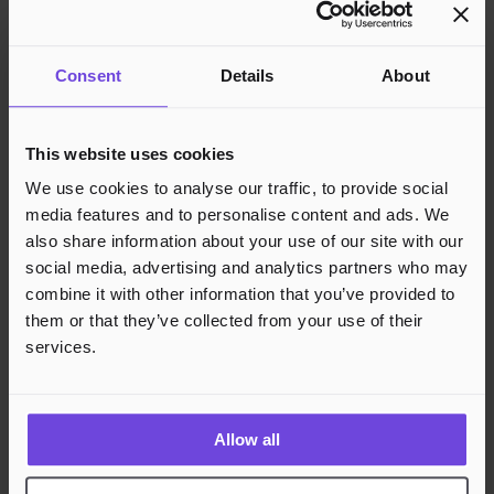
Support
Vidensbase
Consent
Details
About
Juridisk
Privatlivspolitik
This website uses cookies
Cookies
We use cookies to analyse our traffic, to provide social
Region
Norge
Danmark
Sverige
Tyskland
Global
media features and to personalise content and ads. We
Sprog
Norsk
English
Dansk
Svenska
Deutsch
Français
also share information about your use of our site with our
Accepterede betalingsmetoder
social media, advertising and analytics partners who may
combine it with other information that you’ve provided to
Hurtig og sikker betalingsbehandling
them or that they’ve collected from your use of their
services.
Allow all