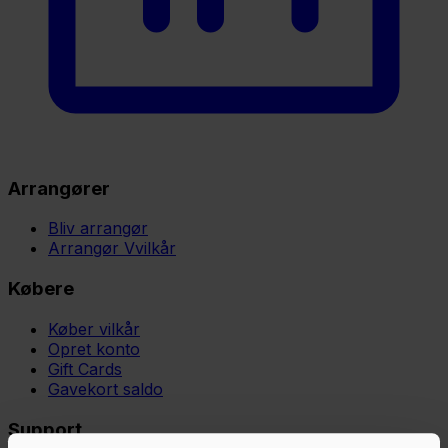
Arrangører
Bliv arrangør
Arrangør Vvilkår
Købere
Køber vilkår
Opret konto
Gift Cards
Gavekort saldo
Support