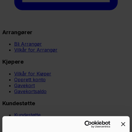
Arrangører
Bli Arrangør
Vilkår for Arrangør
Kjøpere
Vilkår for Kjøper
Opprett konto
Gavekort
Gavekortsaldo
Kundestøtte
Kundestøtte
Kunnskapsbase