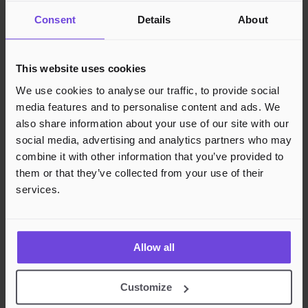
Juridisk
Consent
Details
About
Personvern
Cookies
Region
Norge
Danmark
Sverige
Tyskland
Global
This website uses cookies
Språk
Norsk
English
Dansk
Svenska
Deutsch
Français
We use cookies to analyse our traffic, to provide social
media features and to personalise content and ads. We
Godkjente betalingsmetoder
also share information about your use of our site with our
Rask og sikker betalingsbehandling
social media, advertising and analytics partners who may
combine it with other information that you’ve provided to
them or that they’ve collected from your use of their
services.
Allow all
Customize