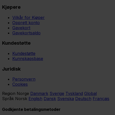
Kjøpere
Vilkår for Kjøper
Opprett konto
Gavekort
Gavekortsaldo
Kundestøtte
Kundestøtte
Kunnskapsbase
Juridisk
Personvern
Cookies
Region
Norge
Danmark
Sverige
Tyskland
Global
Språk
Norsk
English
Dansk
Svenska
Deutsch
Français
Godkjente betalingsmetoder