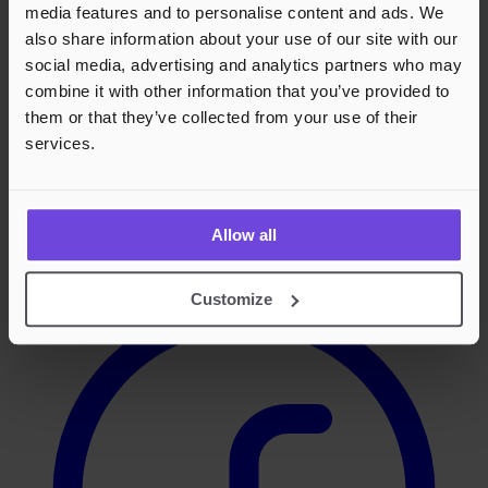
media features and to personalise content and ads. We
27. nov 2026
Kulturboden
also share information about your use of our site with our
social media, advertising and analytics partners who may
Footer
combine it with other information that you’ve provided to
them or that they’ve collected from your use of their
services.
Effortless Events,
Endless Fun.
Allow all
Facebook
Customize