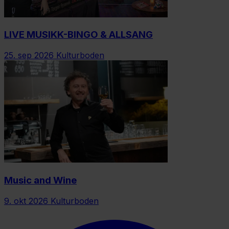
LIVE MUSIKK-BINGO & ALLSANG
25. sep 2026
Kulturboden
Music and Wine
9. okt 2026
Kulturboden