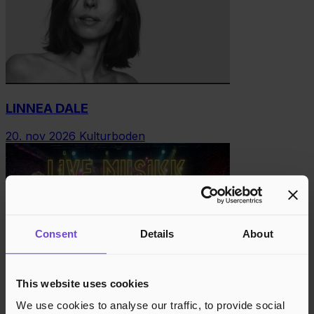
LINNEA DALE
20. nov 2026
Kulturboden
Consent
Details
About
This website uses cookies
LIVE MUSIKK-BINGO & ALLSANG
We use cookies to analyse our traffic, to provide social