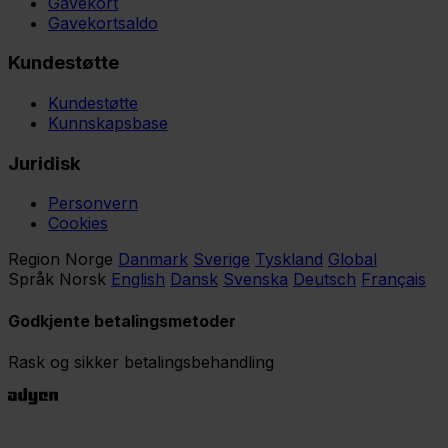
Gavekort
Gavekortsaldo
Kundestøtte
Kundestøtte
Kunnskapsbase
Juridisk
Personvern
Cookies
Region
Norge
Danmark
Sverige
Tyskland
Global
Språk
Norsk
English
Dansk
Svenska
Deutsch
Français
Godkjente betalingsmetoder
Rask og sikker betalingsbehandling