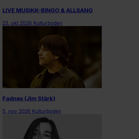
LIVE MUSIKK-BINGO & ALLSANG
23. okt 2026
Kulturboden
Fadnes (Jim Stärk)
5. nov 2026
Kulturboden