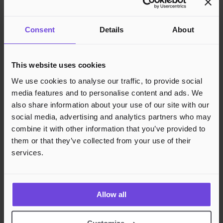
Kundestøtte
Kunnskapsbase
Consent
Details
About
Juridisk
Personvern
Cookies
This website uses cookies
Region
Norge
Danmark
Sverige
Tyskland
Global
We use cookies to analyse our traffic, to provide social
Språk
Norsk
English
Dansk
Svenska
Deutsch
Français
media features and to personalise content and ads. We
also share information about your use of our site with our
Godkjente betalingsmetoder
social media, advertising and analytics partners who may
combine it with other information that you’ve provided to
Rask og sikker betalingsbehandling
them or that they’ve collected from your use of their
services.
Allow all