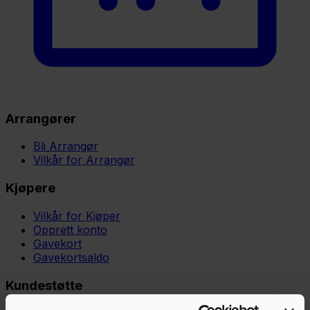
Arrangører
Bli Arrangør
Vilkår for Arrangør
Kjøpere
Vilkår for Kjøper
Opprett konto
Gavekort
Gavekortsaldo
Kundestøtte