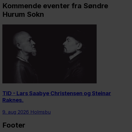
Kommende eventer fra Søndre
Hurum Sokn
TID - Lars Saabye Christensen og Steinar
Raknes.
9. aug 2026
Holmsbu
Footer