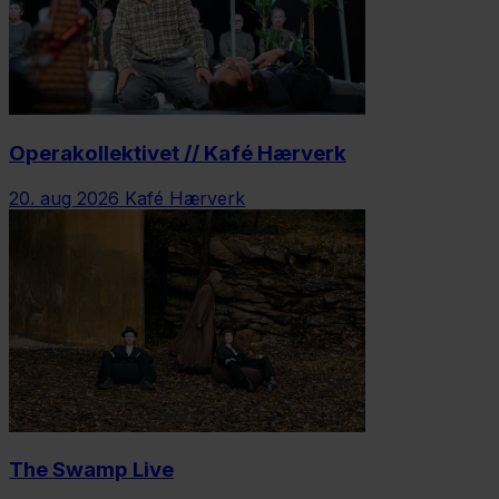
Operakollektivet // Kafé Hærverk
20. aug 2026
Kafé Hærverk
The Swamp Live