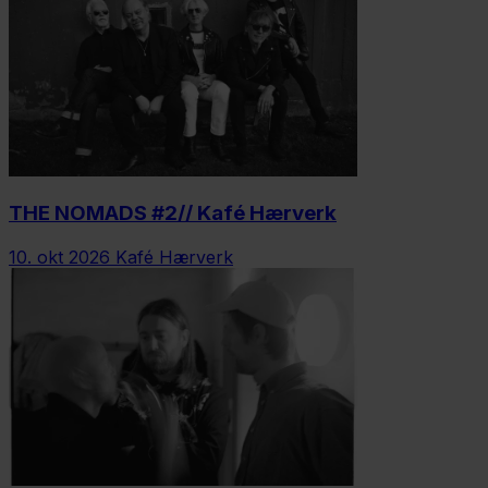
THE NOMADS #2// Kafé Hærverk
10. okt 2026
Kafé Hærverk