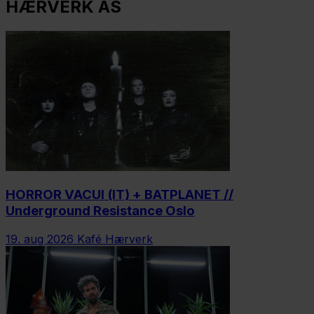
HÆRVERK AS
HORROR VACUI (IT) + BATPLANET //
Underground Resistance Oslo
19. aug 2026
Kafé Hærverk