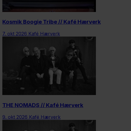
Kosmik Boogie Tribe // Kafé Hærverk
7. okt 2026
Kafé Hærverk
THE NOMADS // Kafé Hærverk
9. okt 2026
Kafé Hærverk