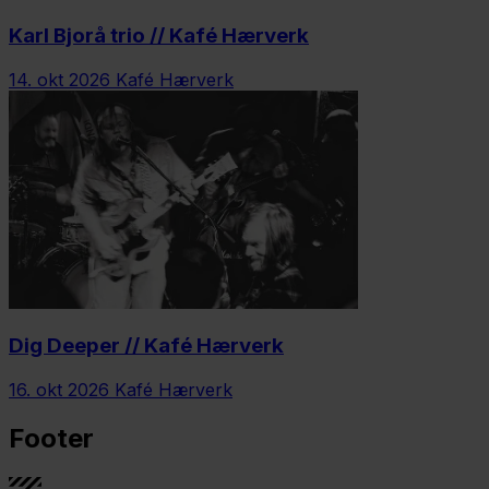
Karl Bjorå trio // Kafé Hærverk
14. okt 2026
Kafé Hærverk
Dig Deeper // Kafé Hærverk
16. okt 2026
Kafé Hærverk
Footer