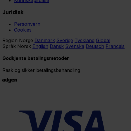
Kunnskapsbase
Juridisk
Personvern
Cookies
Region
Norge
Danmark
Sverige
Tyskland
Global
Språk
Norsk
English
Dansk
Svenska
Deutsch
Français
Godkjente betalingsmetoder
Rask og sikker betalingsbehandling