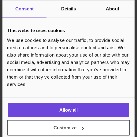
Juridisk
Consent
Details
About
Personvern
Cookies
Region
Norge
Danmark
Sverige
Tyskland
Global
This website uses cookies
Språk
Norsk
English
Dansk
Svenska
Deutsch
Français
We use cookies to analyse our traffic, to provide social
media features and to personalise content and ads. We
Godkjente betalingsmetoder
also share information about your use of our site with our
Rask og sikker betalingsbehandling
social media, advertising and analytics partners who may
combine it with other information that you’ve provided to
them or that they’ve collected from your use of their
services.
Allow all
Customize