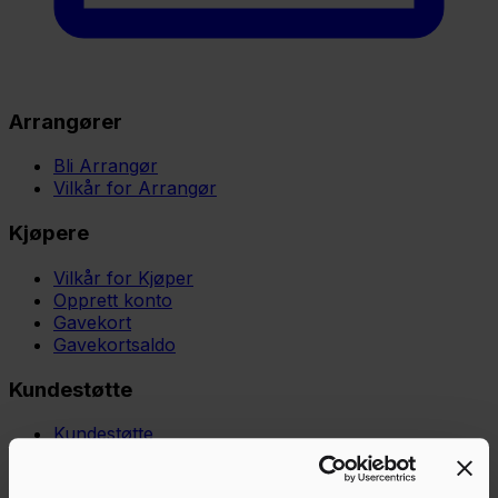
Arrangører
Bli Arrangør
Vilkår for Arrangør
Kjøpere
Vilkår for Kjøper
Opprett konto
Gavekort
Gavekortsaldo
Kundestøtte
Kundestøtte
Kunnskapsbase