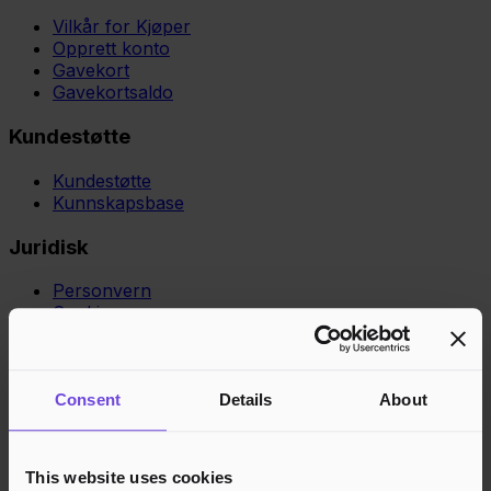
Vilkår for Kjøper
Opprett konto
Gavekort
Gavekortsaldo
Kundestøtte
Kundestøtte
Kunnskapsbase
Juridisk
Personvern
Cookies
Region
Norge
Danmark
Sverige
Tyskland
Global
Språk
Norsk
English
Dansk
Svenska
Deutsch
Français
Consent
Details
About
Godkjente betalingsmetoder
Rask og sikker betalingsbehandling
This website uses cookies