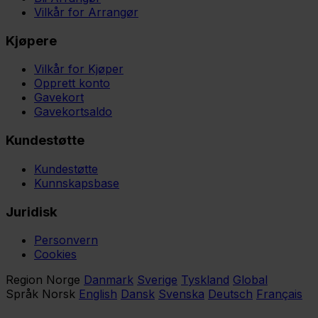
Vilkår for Arrangør
Kjøpere
Vilkår for Kjøper
Opprett konto
Gavekort
Gavekortsaldo
Kundestøtte
Kundestøtte
Kunnskapsbase
Juridisk
Personvern
Cookies
Region
Norge
Danmark
Sverige
Tyskland
Global
Språk
Norsk
English
Dansk
Svenska
Deutsch
Français