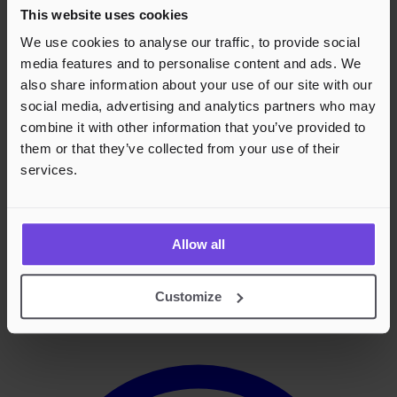
This website uses cookies
Zimmermann
Ida-Lova (SE)
We use cookies to analyse our traffic, to provide social
Bertine Zetlitz
media features and to personalise content and ads. We
Mille
also share information about your use of our site with our
JOA
social media, advertising and analytics partners who may
Foretaksnavn
RAKETTNATT AS
combine it with other information that you’ve provided to
MVA
927666294
them or that they’ve collected from your use of their
services.
Footer
Allow all
Effortless Events,
Endless Fun.
Customize
Facebook