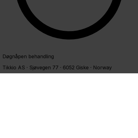
Døgnåpen behandling
Tikkio AS · Sjøvegen 77 · 6052 Giske · Norway
©2026 Tikkio · All rights reserved