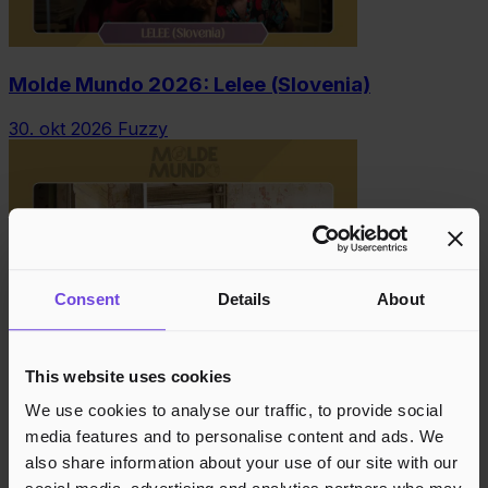
Molde Mundo 2026: Lelee (Slovenia)
30. okt 2026
Fuzzy
Consent
Details
About
This website uses cookies
Molde Mundo 2026: BCUC (Sør-Afrika)
We use cookies to analyse our traffic, to provide social
30. okt 2026
media features and to personalise content and ads. We
Die Tankstelle
also share information about your use of our site with our