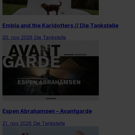
Embla and the Karidotters // Die Tankstelle
20. nov 2026
Die Tankstelle
Espen Abrahamsen – Avantgarde
21. nov 2026
Die Tankstelle