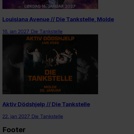
Louisiana Avenue // Die Tankstelle, Molde
16. jan 2027
Die Tankstelle
Aktiv Dödshjelp // Die Tankstelle
22. jan 2027
Die Tankstelle
Footer