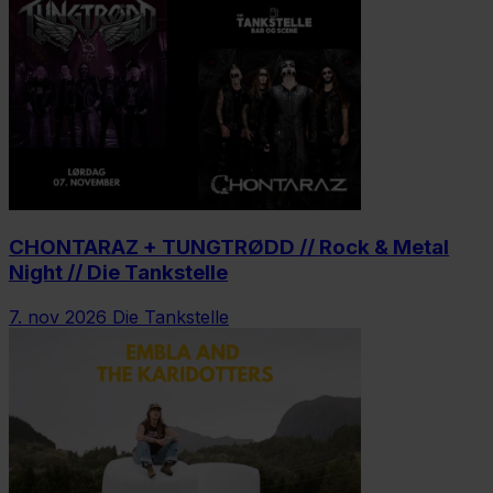
CHONTARAZ + TUNGTRØDD // Rock & Metal
Night // Die Tankstelle
7. nov 2026
Die Tankstelle