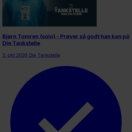
Bjørn Tomren (solo) - Prøver så godt han kan på
Die Tankstelle
3. okt 2026
Die Tankstelle