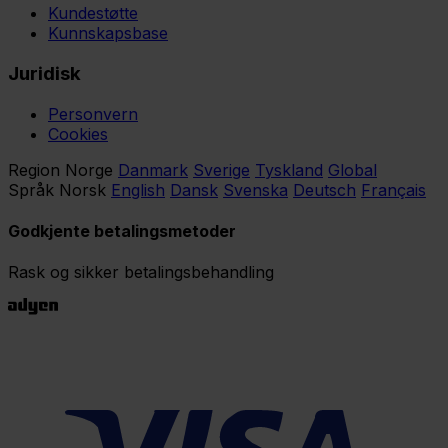
Kundestøtte
Kunnskapsbase
Juridisk
Personvern
Cookies
Region
Norge
Danmark
Sverige
Tyskland
Global
Språk
Norsk
English
Dansk
Svenska
Deutsch
Français
Godkjente betalingsmetoder
Rask og sikker betalingsbehandling