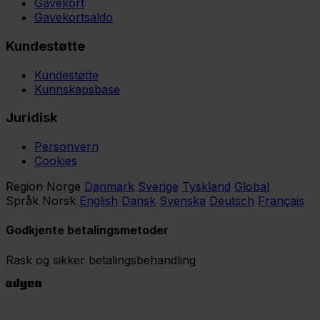
Gavekort
Gavekortsaldo
Kundestøtte
Kundestøtte
Kunnskapsbase
Juridisk
Personvern
Cookies
Region
Norge
Danmark
Sverige
Tyskland
Global
Språk
Norsk
English
Dansk
Svenska
Deutsch
Français
Godkjente betalingsmetoder
Rask og sikker betalingsbehandling