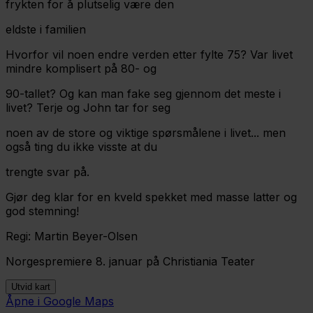
frykten for å plutselig være den
eldste i familien
Hvorfor vil noen endre verden etter fylte 75? Var livet
mindre komplisert på 80- og
90-tallet? Og kan man fake seg gjennom det meste i
livet? Terje og John tar for seg
noen av de store og viktige spørsmålene i livet... men
også ting du ikke visste at du
trengte svar på.
Gjør deg klar for en kveld spekket med masse latter og
god stemning!
Regi: Martin Beyer-Olsen
Norgespremiere 8. januar på Christiania Teater
Utvid kart
Åpne i Google Maps
Leaflet
|
©
OpenStreetMap
contributors ©
CARTO