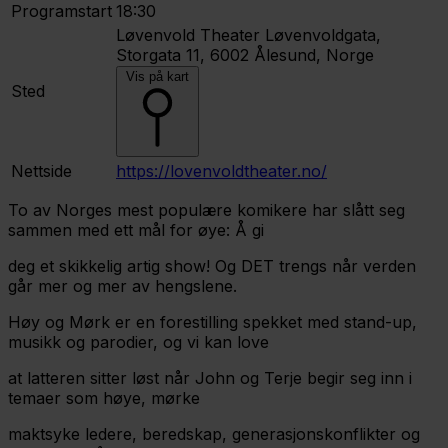
Programstart
18:30
Løvenvold Theater
Løvenvoldgata,
Storgata 11, 6002 Ålesund, Norge
Vis på kart
Sted
Nettside
https://lovenvoldtheater.no/
To av Norges mest populære komikere har slått seg
sammen med ett mål for øye: Å gi
deg et skikkelig artig show! Og DET trengs når verden
går mer og mer av hengslene.
Høy og Mørk er en forestilling spekket med stand-up,
musikk og parodier, og vi kan love
at latteren sitter løst når John og Terje begir seg inn i
temaer som høye, mørke
maktsyke ledere, beredskap, generasjonskonflikter og