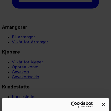
Arrangører
Bli Arrangør
Vilkår for Arrangør
Kjøpere
Vilkår for Kjøper
Opprett konto
Gavekort
Gavekortsaldo
Kundestøtte
Kundestøtte
Kunnskapsbase