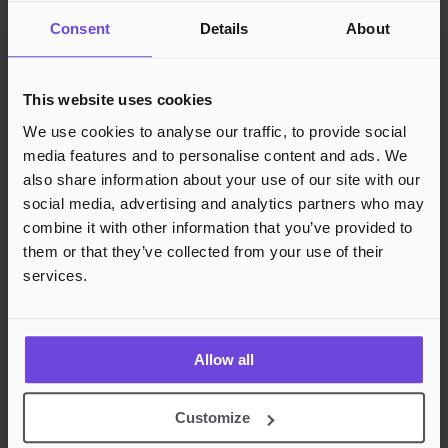
Juridisk
Consent
Details
About
Personvern
Cookies
Region
Norge
Danmark
Sverige
Tyskland
Global
This website uses cookies
Språk
Norsk
English
Dansk
Svenska
Deutsch
Français
We use cookies to analyse our traffic, to provide social
media features and to personalise content and ads. We
Godkjente betalingsmetoder
also share information about your use of our site with our
Rask og sikker betalingsbehandling
social media, advertising and analytics partners who may
combine it with other information that you’ve provided to
them or that they’ve collected from your use of their
services.
Allow all
Customize