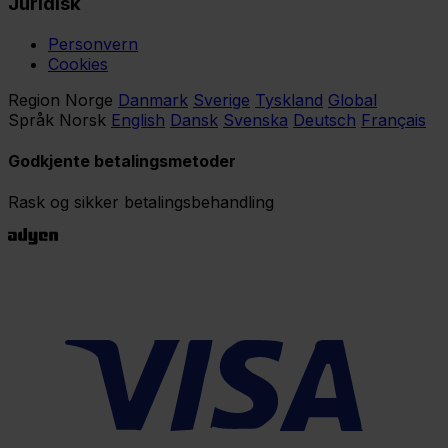
Juridisk
Personvern
Cookies
Region
Norge
Danmark
Sverige
Tyskland
Global
Språk
Norsk
English
Dansk
Svenska
Deutsch
Français
Godkjente betalingsmetoder
Rask og sikker betalingsbehandling