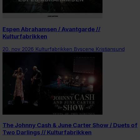
Espen Abrahamsen / Avantgarde //
Kulturfabrikken
20. nov 2026
Kulturfabrikken Byscene Kristiansund
The Johnny Cash & June Carter Show / Duets of
Two Darlings // Kulturfabrikken