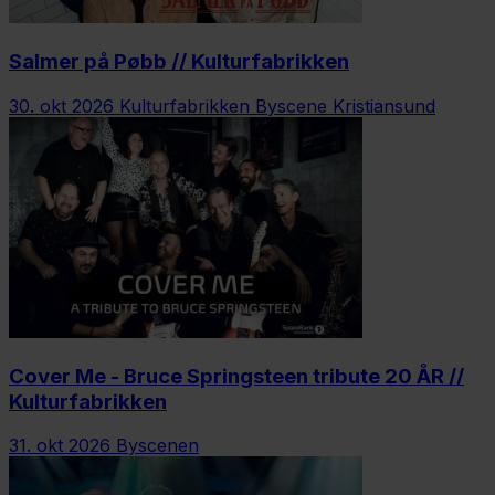
Salmer på Pøbb // Kulturfabrikken
30. okt 2026
Kulturfabrikken Byscene Kristiansund
Cover Me - Bruce Springsteen tribute 20 ÅR //
Kulturfabrikken
31. okt 2026
Byscenen