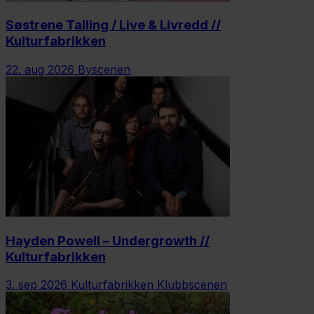
Søstrene Talling / Live & Livredd //
Kulturfabrikken
22. aug 2026
Byscenen
Hayden Powell – Undergrowth //
Kulturfabrikken
3. sep 2026
Kulturfabrikken Klubbscenen