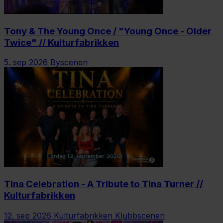
Tony & The Young Once / "Young Once - Older
Twice" // Kulturfabrikken
5. sep 2026
Byscenen
Tina Celebration - A Tribute to Tina Turner //
Kulturfabrikken
12. sep 2026
Kulturfabrikken Klubbscenen