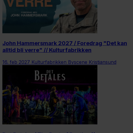
John Hammersmark 2027 / Foredrag "Det kan
alltid bli verre" // Kulturfabrikken
16. feb 2027
Kulturfabrikken Byscene Kristiansund