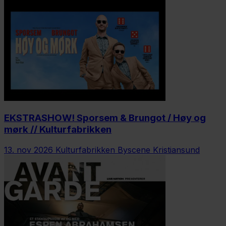
EKSTRASHOW! Sporsem & Brungot / Høy og
mørk // Kulturfabrikken
13. nov 2026
Kulturfabrikken Byscene Kristiansund