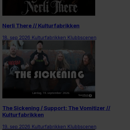
Nerli There // Kulturfabrikken
18. sep 2026
Kulturfabrikken Klubbscenen
The Sickening / Support: The Vomitizer //
Kulturfabrikken
19. sep 2026
Kulturfabrikken Klubbscenen