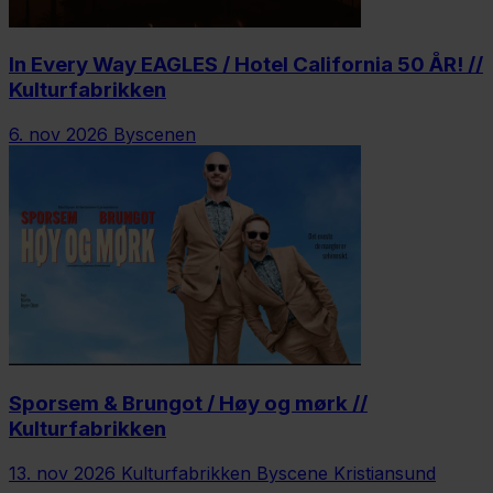
In Every Way EAGLES / Hotel California 50 ÅR! //
Kulturfabrikken
6. nov 2026
Byscenen
Sporsem & Brungot / Høy og mørk //
Kulturfabrikken
13. nov 2026
Kulturfabrikken Byscene Kristiansund