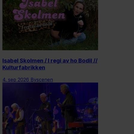
Isabel Skolmen / I regi av ho Bodil //
Kulturfabrikken
4. sep 2026
Byscenen