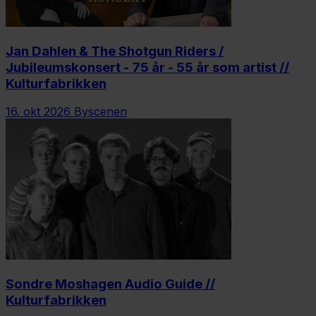
Jan Dahlen & The Shotgun Riders /
Jubileumskonsert - 75 år - 55 år som artist //
Kulturfabrikken
16. okt 2026
Byscenen
Sondre Moshagen Audio Guide //
Kulturfabrikken