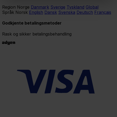
Region
Norge
Danmark
Sverige
Tyskland
Global
Språk
Norsk
English
Dansk
Svenska
Deutsch
Français
Godkjente betalingsmetoder
Rask og sikker betalingsbehandling