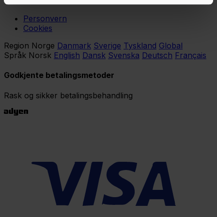
Personvern
Cookies
Region
Norge
Danmark
Sverige
Tyskland
Global
Språk
Norsk
English
Dansk
Svenska
Deutsch
Français
Godkjente betalingsmetoder
Rask og sikker betalingsbehandling