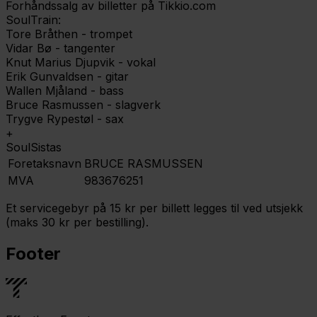
Forhåndssalg av billetter på Tikkio.com
SoulTrain:
Tore Bråthen - trompet
Vidar Bø - tangenter
Knut Marius Djupvik - vokal
Erik Gunvaldsen - gitar
Wallen Mjåland - bass
Bruce Rasmussen - slagverk
Trygve Rypestøl - sax
+
SoulSistas
Foretaksnavn
BRUCE RASMUSSEN
MVA
983676251
Et servicegebyr på 15 kr per billett legges til ved utsjekk
(maks 30 kr per bestilling).
Footer