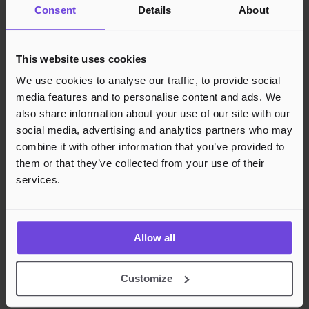
Personvern
Consent
Details
About
Cookies
Region
Norge
Danmark
Sverige
Tyskland
Global
This website uses cookies
Språk
Norsk
English
Dansk
Svenska
Deutsch
Français
We use cookies to analyse our traffic, to provide social
Godkjente betalingsmetoder
media features and to personalise content and ads. We
also share information about your use of our site with our
Rask og sikker betalingsbehandling
social media, advertising and analytics partners who may
combine it with other information that you’ve provided to
them or that they’ve collected from your use of their
services.
Allow all
Customize