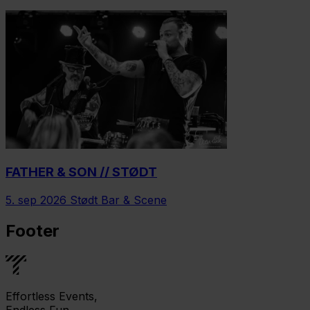
FATHER & SON // STØDT
5. sep 2026
Stødt Bar & Scene
Footer
Effortless Events,
Endless Fun.