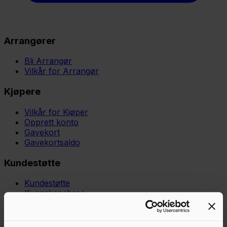
Arrangører
Bli Arrangør
Vilkår for Arrangør
Kjøpere
Vilkår for Kjøper
Opprett konto
Gavekort
Gavekortsaldo
Kundestøtte
Kundestøtte
Kunnskapsbase
Juridisk