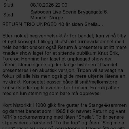
Slutt
08.10.2026 22:00
Sjøboden Live Scene
Bryggegata 6,
Sted
Mandal, Norge
RETURN TRIO UNPGED 40 år siden Sheila….
Etter nok et begivenhetsrikt år for bandet, kan vi nå tilby
et nytt konsept. I tillegg til utstrakt turnevirksomhet med
hele bandet ønsker også Return å presentere et litt mere
«nede» show laget for et sittende publikum.Knut Erik,
Tore og Henning har laget et unplugged show der
låtene, stemningene og den lange historien til bandet
presenteres i en akustisk versjon. Trioen vil selvsagt ha
fokus på alle hits men også gi de mere ukjente låtene en
ny drakt. Konseptet passer både til små/mellomstore
konsertsteder og til eventer for firmaer. En rolig aften
med en lun stemning som bare må oppleves!
Kort historikk:I 1980 gikk fire gutter fra Stange�sammen
og dannet bandet som i 1985 fikk navnet Return og vant
NRK`s rockemønstring med låten ”Sheila”. To år senere
slippes deres første cd ”To the top” og låten ”Sing me a
song” ligger 56 uker på norsktoppen! Utover åtti og nitti