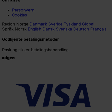
Personvern
Cookies
Region
Norge
Danmark
Sverige
Tyskland
Global
Språk
Norsk
English
Dansk
Svenska
Deutsch
Français
Godkjente betalingsmetoder
Rask og sikker betalingsbehandling