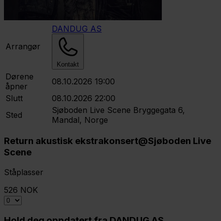
DANDUG AS
Arrangør
Kontakt
Dørene
08.10.2026 19:00
åpner
Slutt
08.10.2026 22:00
Sjøboden Live Scene
Bryggegata 6,
Sted
Mandal, Norge
Return akustisk ekstrakonsert@Sjøboden Live
Scene
Ståplasser
526 NOK
Hold deg oppdatert fra DANDUG AS