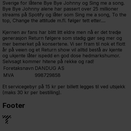
Sverige for låtene Bye Bye Johnny og Sing me a song.
Bye Bye Johnny alene har passert over 25 millioner
streams på Spotify og låter som Sing me a song, To the
top, Change the attitude m.fl. følger tett etter....
Kjernen av fans har blitt litt eldre men nå er det tredje
generasjon Return følgere som stadig gjør seg mer og
mer bemerket på konsertene. Vi ser fram til nok et flott
år på veien og et Return show vil alltid bestå av kjente
og ukjente låter ispedd en god dose hedmarkshumor.
Selvsagt kommer hitene på rekke og rad!
Foretaksnavn
DANDUG AS
MVA
998729858
Et servicegebyr på 15 kr per billett legges til ved utsjekk
(maks 30 kr per bestilling).
Footer