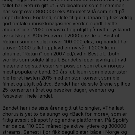
tallet har Return gitt ut 5 studioalbum som til sammen
har solgt over 800 000 eks.Albumet V lå som nr 1 på
importlisten i England, solgte til gull i Japan og fikk veldig
god omtale i musikkmagasiner verden rundt. Dette
albumet ble i 2020 remastret og utgitt på nytt i Tyskland
av selskapet AOR Heaven. I 2000 gav de ut Best of
Return som er solgt i over 100 000 eks., og bandet har
utover 2000 tallet opplevd en ny vår. I 2005 kom
albumet ”Return” og i 2007 cd/dvd`n Best of....both
worlds som solgte til gull. Bandet slipper jevnlig ut nytt
materiale og stadfester sin posisjon som et av norges
mest populære band. 30 års jubileum som plateartister
ble feiret høsten 2015 med en stor konsert som ble
filmet og utgitt på dvd. Bandet har de siste årene spilt ca
25 konserter i året og besøker dager, eventer og
festivaler i hele landet.
Bandet har i de siste årene gitt ut to singler, «The last
chorus is yet to be sung» og «Back for more», som er
flittig avspilt på spotify og andre plattformer. På Spotify
har de ca. 110 000 månedlige aktive lyttere og 300000
streams. Senest i fjor fikk degullplater både i Norge og