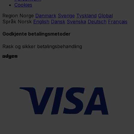
Cookies
Region
Norge
Danmark
Sverige
Tyskland
Global
Språk
Norsk
English
Dansk
Svenska
Deutsch
Français
Godkjente betalingsmetoder
Rask og sikker betalingsbehandling