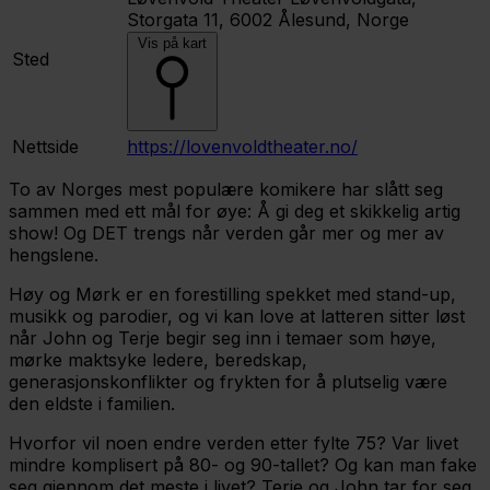
Storgata 11, 6002 Ålesund, Norge
Vis på kart
Sted
Nettside
https://lovenvoldtheater.no/
To av Norges mest populære komikere har slått seg
sammen med ett mål for øye: Å gi deg et skikkelig artig
show! Og DET trengs når verden går mer og mer av
hengslene.
Høy og Mørk er en forestilling spekket med stand-up,
musikk og parodier, og vi kan love at latteren sitter løst
når John og Terje begir seg inn i temaer som høye,
mørke maktsyke ledere, beredskap,
generasjonskonflikter og frykten for å plutselig være
den eldste i familien.
Hvorfor vil noen endre verden etter fylte 75? Var livet
mindre komplisert på 80- og 90-tallet? Og kan man fake
seg gjennom det meste i livet? Terje og John tar for seg