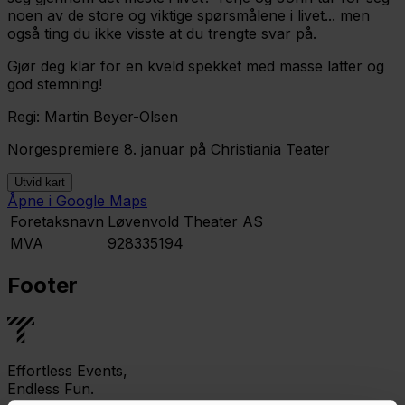
noen av de store og viktige spørsmålene i livet... men
også ting du ikke visste at du trengte svar på.
Gjør deg klar for en kveld spekket med masse latter og
god stemning!
Regi: Martin Beyer-Olsen
Norgespremiere 8. januar på Christiania Teater
Utvid kart
Åpne i Google Maps
Leaflet
|
©
OpenStreetMap
contributors ©
CARTO
Foretaksnavn
Løvenvold Theater AS
MVA
928335194
Footer
Effortless Events,
Endless Fun.