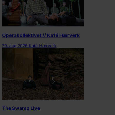
Operakollektivet // Kafé Hærverk
20. aug 2026
Kafé Hærverk
The Swamp Live