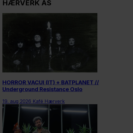
HÆRVERK AS
HORROR VACUI (IT) + BATPLANET //
Underground Resistance Oslo
19. aug 2026
Kafé Hærverk