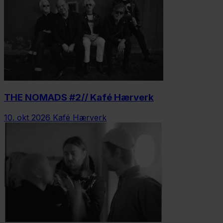
THE NOMADS #2// Kafé Hærverk
10. okt 2026
Kafé Hærverk