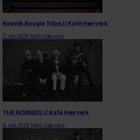
Kosmik Boogie Tribe // Kafé Hærverk
7. okt 2026
Kafé Hærverk
THE NOMADS // Kafé Hærverk
9. okt 2026
Kafé Hærverk