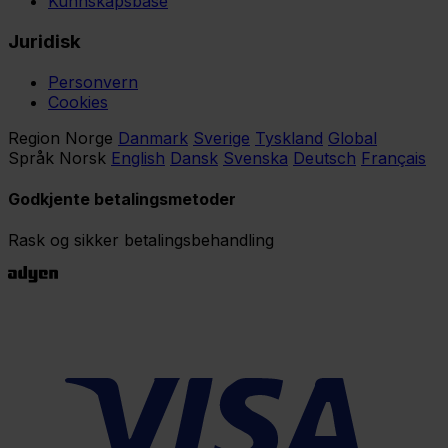
Kunnskapsbase
Juridisk
Personvern
Cookies
Region
Norge
Danmark
Sverige
Tyskland
Global
Språk
Norsk
English
Dansk
Svenska
Deutsch
Français
Godkjente betalingsmetoder
Rask og sikker betalingsbehandling