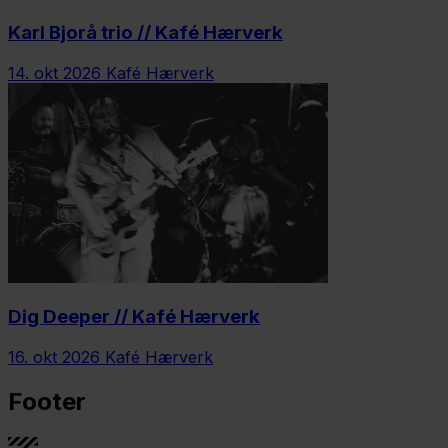
Karl Bjorå trio // Kafé Hærverk
14. okt 2026
Kafé Hærverk
Dig Deeper // Kafé Hærverk
16. okt 2026
Kafé Hærverk
Footer