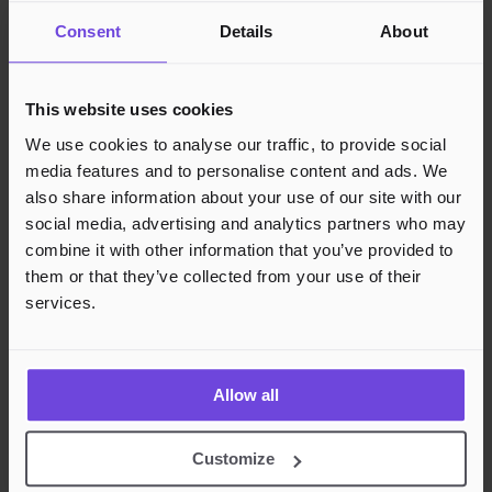
Juridisk
Consent
Details
About
Personvern
Cookies
Region
Norge
Danmark
Sverige
Tyskland
Global
This website uses cookies
Språk
Norsk
English
Dansk
Svenska
Deutsch
Français
We use cookies to analyse our traffic, to provide social
media features and to personalise content and ads. We
Godkjente betalingsmetoder
also share information about your use of our site with our
Rask og sikker betalingsbehandling
social media, advertising and analytics partners who may
combine it with other information that you’ve provided to
them or that they’ve collected from your use of their
services.
Allow all
Customize