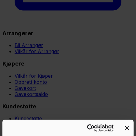
Arrangører
Bli Arrangør
Vilkår for Arrangør
Kjøpere
Vilkår for Kjøper
Opprett konto
Gavekort
Gavekortsaldo
Kundestøtte
Kundestøtte
Kunnskapsbase