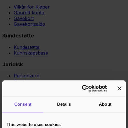
Vilkår for Kjøper
Opprett konto
Gavekort
Gavekortsaldo
Kundestøtte
Kundestøtte
Kunnskapsbase
Juridisk
Personvern
Cookies
Region
Norge
Danmark
Sverige
Tyskland
Global
Språk
Norsk
English
Dansk
Svenska
Deutsch
Français
Consent
Details
About
Godkjente betalingsmetoder
Rask og sikker betalingsbehandling
This website uses cookies