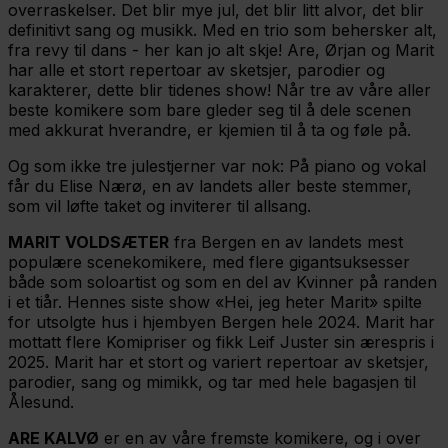
overraskelser. Det blir mye jul, det blir litt alvor, det blir
definitivt sang og musikk. Med en trio som behersker alt,
fra revy til dans - her kan jo alt skje! Are, Ørjan og Marit
har alle et stort repertoar av sketsjer, parodier og
karakterer, dette blir tidenes show! Når tre av våre aller
beste komikere som bare gleder seg til å dele scenen
med akkurat hverandre, er kjemien til å ta og føle på.
Og som ikke tre julestjerner var nok: På piano og vokal
får du Elise Nærø, en av landets aller beste stemmer,
som vil løfte taket og inviterer til allsang.
MARIT VOLDSÆTER
fra Bergen en av landets mest
populære scenekomikere, med flere gigantsuksesser
både som soloartist og som en del av Kvinner på randen
i et tiår. Hennes siste show «Hei, jeg heter Marit» spilte
for utsolgte hus i hjembyen Bergen hele 2024. Marit har
mottatt flere Komipriser og fikk Leif Juster sin ærespris i
2025. Marit har et stort og variert repertoar av sketsjer,
parodier, sang og mimikk, og tar med hele bagasjen til
Ålesund.
ARE KALVØ
er en av våre fremste komikere, og i over