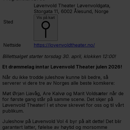
Løvenvold Theater
Løvenvoldgata,
Storgata 11, 6002 Ålesund, Norge
Vis på kart
Sted
Nettside
https://lovenvoldtheater.no/
Billettsalget starter torsdag 30. april, klokken 12:00!
Et drømmelag inntar Løvenvold Theater julen 2026!
Når du ikke trodde juleshow kunne bli bedre, så
serverer vi dere tre av Norges alle beste komikere:
Møt Ørjan Liavåg, Are Kalvø og Marit Voldsæter når de
for første gang står på samme scene. Det skjer på
Løvenvold Theater! I et show skrevet for oss og til vårt
publikum.
Juleshow på Løvenvold Vol 4 byr på alt dette! Det blir
garantert latter, følelse av høytid og morsomme