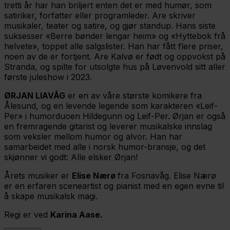
tretti år har han briljert enten det er med humør, som
satiriker, forfatter eller programleder. Are skriver
musikaler, teater og satire, og gjør standup. Hans siste
suksesser «Berre bønder lengar heim» og «Hyttebok frå
helvete», toppet alle salgslister. Han har fått flere priser,
noen av de er fortjent. Are Kalvø er født og oppvokst på
Stranda, og spilte for utsolgte hus på Løvenvold sitt aller
første juleshow i 2023.
ØRJAN LIAVÅG
er en av våre største komikere fra
Ålesund, og en levende legende som karakteren «Leif-
Per» i humorduoen Hildegunn og Leif-Per. Ørjan er også
en fremragende gitarist og leverer musikalske innslag
som veksler mellom humor og alvor. Han har
samarbeidet med alle i norsk humor-bransje, og det
skjønner vi godt: Alle elsker Ørjan!
Årets musiker er
Elise Nærø
fra Fosnavåg. Elise Nærø
er en erfaren sceneartist og pianist med en egen evne til
å skape musikalsk magi.
Regi er ved
Karina Aase.