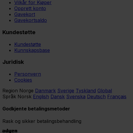
Vilkår for Kjøper
Opprett konto
Gavekort
Gavekortsaldo
Kundestøtte
Kundestøtte
Kunnskapsbase
Juridisk
Personvern
Cookies
Region
Norge
Danmark
Sverige
Tyskland
Global
Språk
Norsk
English
Dansk
Svenska
Deutsch
Français
Godkjente betalingsmetoder
Rask og sikker betalingsbehandling