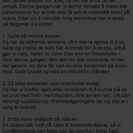
kan betale billetter for å se, så det må vi for all del
unngå. Denne gangen har vi derfor forsøkt å maxe alle
parameterne for at folk skal få sett et smørblidt band på
scena. Etter en 4 minutter lang workshop har vi landa
på følgende 3 punkter.
1. Spille på mindre scener
Da har de aldrende sansene våre større sjanse til å se,
lukte og smake de som har kommet for å se oss. Altså
gjør vi f.eks. heller to John Dee enn en Rockefeller i
Oslo denne gangen. Win-win for alle involverte. Vi har
det gøyere, og dere får sett en ekte pensjonist på kloss
hold. Godt lyssatt og med en mikrofon i hånden.
2. Så tidlig showstart som overhodet mulig!
Da har vi krefter igjen etter konserten til å kunne slå av
en prat med folk i merchboden. Nok en win-win. Litt sårt
tiltrengt sosialisering i fremmedgjøringens tid, og alle er i
seng til midnatt.
3. Enda mere smågodt på rideren.
En dobbel jab midt på haka til kostholdsrådene, så vi
forhåpentligvis kan føles oss litt «punk» i livets høst.