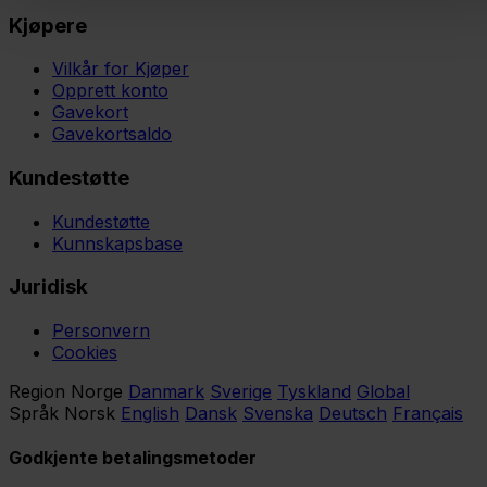
Kjøpere
Vilkår for Kjøper
Opprett konto
Gavekort
Gavekortsaldo
Kundestøtte
Kundestøtte
Kunnskapsbase
Juridisk
Personvern
Cookies
Region
Norge
Danmark
Sverige
Tyskland
Global
Språk
Norsk
English
Dansk
Svenska
Deutsch
Français
Godkjente betalingsmetoder