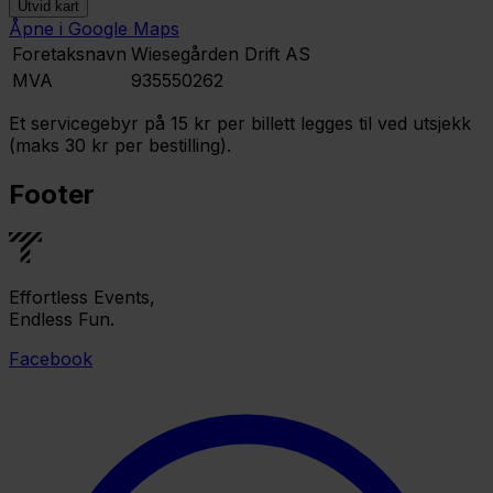
Utvid kart
Åpne i Google Maps
Leaflet
|
©
OpenStreetMap
contributors ©
CARTO
Foretaksnavn
Wiesegården Drift AS
MVA
935550262
Et servicegebyr på 15 kr per billett legges til ved utsjekk
(maks 30 kr per bestilling).
Footer
Effortless Events,
Endless Fun.
Facebook