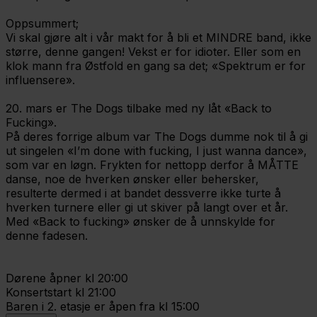
Oppsummert;
Vi skal gjøre alt i vår makt for å bli et MINDRE band, ikke
større, denne gangen! Vekst er for idioter. Eller som en
klok mann fra Østfold en gang sa det; «Spektrum er for
influensere».
20. mars er The Dogs tilbake med ny låt «Back to
Fucking».
På deres forrige album var The Dogs dumme nok til å gi
ut singelen «I’m done with fucking, I just wanna dance»,
som var en løgn. Frykten for nettopp derfor å MÅTTE
danse, noe de hverken ønsker eller behersker,
resulterte dermed i at bandet dessverre ikke turte å
hverken turnere eller gi ut skiver på langt over et år.
Med «Back to fucking» ønsker de å unnskylde for
denne fadesen.
Dørene åpner kl 20:00
Konsertstart kl 21:00
Baren i 2. etasje er åpen fra kl 15:00