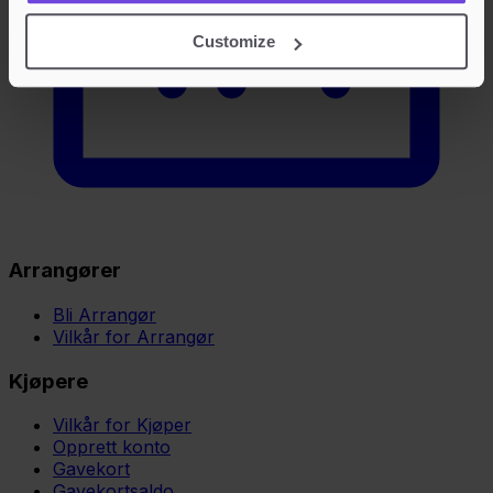
Customize
Arrangører
Bli Arrangør
Vilkår for Arrangør
Kjøpere
Vilkår for Kjøper
Opprett konto
Gavekort
Gavekortsaldo