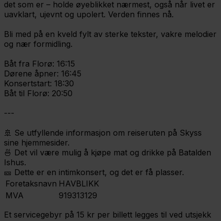
det som er – holde øyeblikket nærmest, også når livet er
uavklart, ujevnt og upolert. Verden finnes nå.
Bli med på en kveld fylt av sterke tekster, vakre melodier
og nær formidling.
Båt fra Florø: 16:15
Dørene åpner: 16:45
Konsertstart: 18:30
Båt til Florø: 20:50
---
🚢 Se utfyllende informasjon om reiseruten på Skyss
sine hjemmesider.
🍜 Det vil være mulig å kjøpe mat og drikke på Batalden
Ishus.
🎫 Dette er en intimkonsert, og det er få plasser.
Foretaksnavn
HAVBLIKK
MVA
919313129
Et servicegebyr på 15 kr per billett legges til ved utsjekk