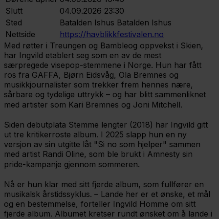
Slutt
04.09.2026 23:30
Sted
Batalden Ishus
Batalden Ishus
Nettside
https://havblikkfestivalen.no
Med røtter i Treungen og Bambleog oppvekst i Skien,
har Ingvild etablert seg som en av de mest
særpregede visepop-stemmene i Norge. Hun har fått
ros fra GAFFA, Bjørn Eidsvåg, Ola Bremnes og
musikkjournalister som trekker frem hennes nære,
sårbare og tydelige uttrykk – og har blitt sammenliknet
med artister som Kari Bremnes og Joni Mitchell.
Siden debutplata Stemme lengter (2018) har Ingvild gitt
ut tre kritikerroste album. I 2025 slapp hun en ny
versjon av sin utgitte låt "Si no som hjelper" sammen
med artist Randi Oline, som ble brukt i Amnesty sin
pride-kampanje gjennom sommeren.
Nå er hun klar med sitt fjerde album, som fullfører en
musikalsk årstidssyklus. – Lande her er et ønske, et mål
og en bestemmelse, forteller Ingvild Homme om sitt
fjerde album. Albumet kretser rundt ønsket om å lande i