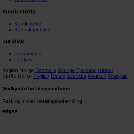
Kundestøtte
Kundestøtte
Kunnskapsbase
Juridisk
Personvern
Cookies
Region
Norge
Danmark
Sverige
Tyskland
Global
Språk
Norsk
English
Dansk
Svenska
Deutsch
Français
Godkjente betalingsmetoder
Rask og sikker betalingsbehandling