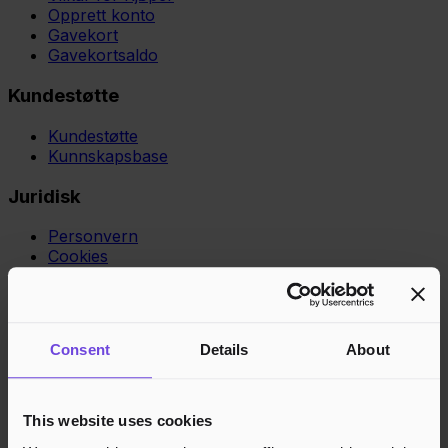
Opprett konto
Gavekort
Gavekortsaldo
Kundestøtte
Kundestøtte
Kunnskapsbase
Juridisk
Personvern
Cookies
Region
Norge
Danmark
Sverige
Tyskland
Global
Språk
Norsk
English
Dansk
Svenska
Deutsch
Français
Consent
Details
About
Godkjente betalingsmetoder
Rask og sikker betalingsbehandling
This website uses cookies