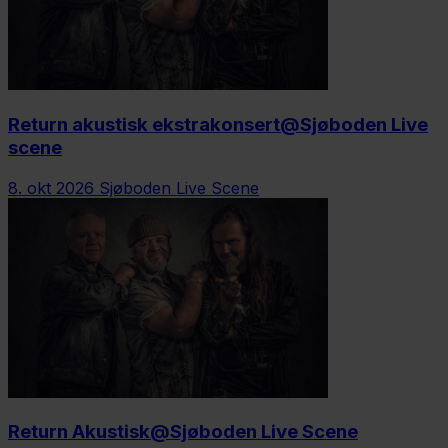
Return akustisk ekstrakonsert@Sjøboden Live
scene
8. okt 2026
Sjøboden Live Scene
Return Akustisk@Sjøboden Live Scene