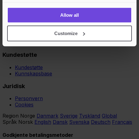
Kjøpere
Allow all
Vilkår for Kjøper
Opprett konto
Customize
Gavekort
Gavekortsaldo
Kundestøtte
Kundestøtte
Kunnskapsbase
Juridisk
Personvern
Cookies
Region
Norge
Danmark
Sverige
Tyskland
Global
Språk
Norsk
English
Dansk
Svenska
Deutsch
Français
Godkjente betalingsmetoder