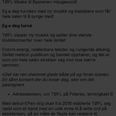
TØFL tilbake til Byscenen Haugesund!
Eg e deg-turnéen med ny musikk og klassikere som får
hele salen til å synge med!
Eg e deg turné
TØFL slipper ny musikk og spiller sine største
klubbkonserter over hele landet
Enorm energi, relaterbare tekster og rungende allsang.
Skillet mellom publikum og bandet opphører, og det er
som om hele salen strekker seg mot noe større
sammen.
«
Det var ren uhemmet glede både på og foran scenen.
En sånn konsert der du koser deg, selv om det
pøsregner
»
Adresseavisen, om TØFL på Pstereo, terningkast 6
Med debut-EPen «Eg ska» fra 2018 etablerte TØFL seg
raskt som et band med en unik evne til å sette ord på
eksistensen, på en måte de fleste kan relatere til.