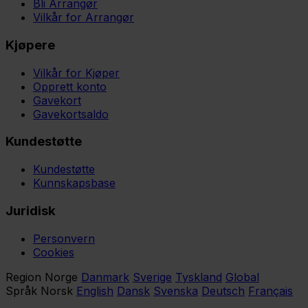
Bli Arrangør
Vilkår for Arrangør
Kjøpere
Vilkår for Kjøper
Opprett konto
Gavekort
Gavekortsaldo
Kundestøtte
Kundestøtte
Kunnskapsbase
Juridisk
Personvern
Cookies
Region
Norge
Danmark
Sverige
Tyskland
Global
Språk
Norsk
English
Dansk
Svenska
Deutsch
Français