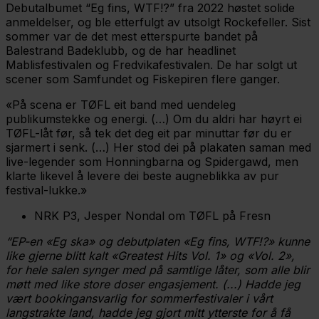
Debutalbumet “Eg fins, WTF!?” fra 2022 høstet solide
anmeldelser, og ble etterfulgt av utsolgt Rockefeller. Sist
sommer var de det mest etterspurte bandet på
Balestrand Badeklubb, og de har headlinet
Mablisfestivalen og Fredvikafestivalen. De har solgt ut
scener som Samfundet og Fiskepiren flere ganger.
«På scena er TØFL eit band med uendeleg
publikumstekke og energi. (…) Om du aldri har høyrt ei
TØFL-låt før, så tek det deg eit par minuttar før du er
sjarmert i senk. (…) Her stod dei på plakaten saman med
live-legender som Honningbarna og Spidergawd, men
klarte likevel å levere dei beste augneblikka av pur
festival-lukke.»
NRK P3, Jesper Nondal om TØFL på Fresn
“EP-en «Eg ska» og debutplaten «Eg fins, WTF!?» kunne
like gjerne blitt kalt «Greatest Hits Vol. 1» og «Vol. 2»,
for hele salen synger med på samtlige låter, som alle blir
møtt med like store doser engasjement. (...) Hadde jeg
vært bookingansvarlig for sommerfestivaler i vårt
langstrakte land, hadde jeg gjort mitt ytterste for å få