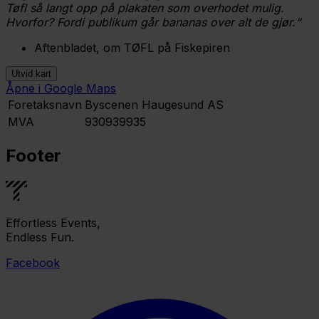
Tøfl så langt opp på plakaten som overhodet mulig.
Hvorfor? Fordi publikum går bananas over alt de gjør.“
Aftenbladet, om TØFL på Fiskepiren
Utvid kart
Åpne i Google Maps
Leaflet
|
©
OpenStreetMap
contributors ©
CARTO
Foretaksnavn
Byscenen Haugesund AS
MVA
930939935
Footer
Effortless Events,
Endless Fun.
Facebook