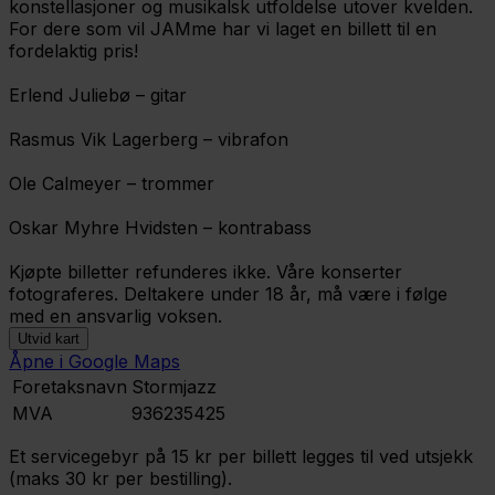
konstellasjoner og musikalsk utfoldelse utover kvelden.
For dere som vil JAMme har vi laget en billett til en
fordelaktig pris!
Erlend Juliebø – gitar
Rasmus Vik Lagerberg – vibrafon
Ole Calmeyer – trommer
Oskar Myhre Hvidsten – kontrabass
Kjøpte billetter refunderes ikke. Våre konserter
fotograferes. Deltakere under 18 år, må være i følge
med en ansvarlig voksen.
Utvid kart
Åpne i Google Maps
Leaflet
|
©
OpenStreetMap
contributors ©
CARTO
Foretaksnavn
Stormjazz
MVA
936235425
Et servicegebyr på 15 kr per billett legges til ved utsjekk
(maks 30 kr per bestilling).