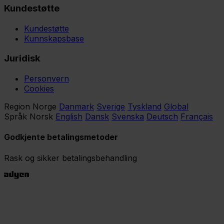
Kundestøtte
Kundestøtte
Kunnskapsbase
Juridisk
Personvern
Cookies
Region
Norge
Danmark
Sverige
Tyskland
Global
Språk
Norsk
English
Dansk
Svenska
Deutsch
Français
Godkjente betalingsmetoder
Rask og sikker betalingsbehandling