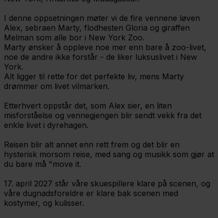
I denne oppsetningen møter vi de fire vennene løven
Alex, sebraen Marty, flodhesten Gloria og giraffen
Melman som alle bor i New York Zoo.
Marty ønsker å oppleve noe mer enn bare å zoo-livet,
noe de andre ikke forstår - de liker luksuslivet i New
York.
Alt ligger til rette for det perfekte liv, mens Marty
drømmer om livet vilmarken.
Etterhvert oppstår det, som Alex sier, en liten
misforståelse og vennegjengen blir sendt vekk fra det
enkle livet i dyrehagen.
Reisen blir alt annet enn rett frem og det blir en
hysterisk morsom reise, med sang og musikk som gjør at
du bare må "move it.
17. april 2027 står våre skuespillere klare på scenen, og
våre dugnadsforeldre er klare bak scenen med
kostymer, og kulisser.