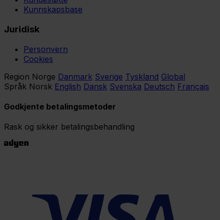
Kunnskapsbase
Juridisk
Personvern
Cookies
Region
Norge
Danmark
Sverige
Tyskland
Global
Språk
Norsk
English
Dansk
Svenska
Deutsch
Français
Godkjente betalingsmetoder
Rask og sikker betalingsbehandling