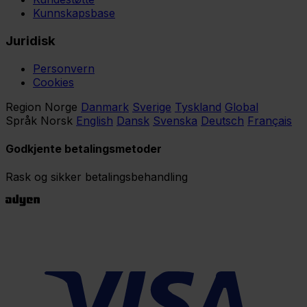
Kunnskapsbase
Juridisk
Personvern
Cookies
Region
Norge
Danmark
Sverige
Tyskland
Global
Språk
Norsk
English
Dansk
Svenska
Deutsch
Français
Godkjente betalingsmetoder
Rask og sikker betalingsbehandling