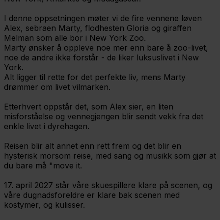
I denne oppsetningen møter vi de fire vennene løven
Alex, sebraen Marty, flodhesten Gloria og giraffen
Melman som alle bor i New York Zoo.
Marty ønsker å oppleve noe mer enn bare å zoo-livet,
noe de andre ikke forstår - de liker luksuslivet i New
York.
Alt ligger til rette for det perfekte liv, mens Marty
drømmer om livet vilmarken.
Etterhvert oppstår det, som Alex sier, en liten
misforståelse og vennegjengen blir sendt vekk fra det
enkle livet i dyrehagen.
Reisen blir alt annet enn rett frem og det blir en
hysterisk morsom reise, med sang og musikk som gjør at
du bare må "move it.
17. april 2027 står våre skuespillere klare på scenen, og
våre dugnadsforeldre er klare bak scenen med
kostymer, og kulisser.