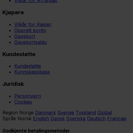
Vilkår for Arrangør
Kjøpere
Vilkår for Kjøper
Opprett konto
Gavekort
Gavekortsaldo
Kundestøtte
Kundestøtte
Kunnskapsbase
Juridisk
Personvern
Cookies
Region
Norge
Danmark
Sverige
Tyskland
Global
Språk
Norsk
English
Dansk
Svenska
Deutsch
Français
Godkjente betalingsmetoder