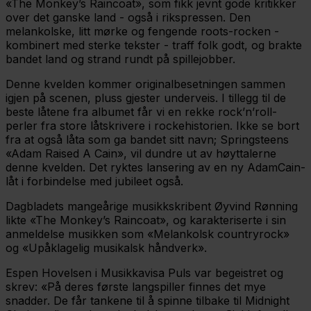
«The Monkey’s Raincoat», som fikk jevnt gode kritikker
over det ganske land - også i rikspressen. Den
melankolske, litt mørke og fengende roots-rocken -
kombinert med sterke tekster - traff folk godt, og brakte
bandet land og strand rundt på spillejobber.
Denne kvelden kommer originalbesetningen sammen
igjen på scenen, pluss gjester underveis. I tillegg til de
beste låtene fra albumet får vi en rekke rock’n’roll-
perler fra store låtskrivere i rockehistorien. Ikke se bort
fra at også låta som ga bandet sitt navn; Springsteens
«Adam Raised A Cain», vil dundre ut av høyttalerne
denne kvelden. Det ryktes lansering av en ny AdamCain-
låt i forbindelse med jubileet også.
Dagbladets mangeårige musikkskribent Øyvind Rønning
likte «The Monkey’s Raincoat», og karakteriserte i sin
anmeldelse musikken som «Melankolsk countryrock»
og «Upåklagelig musikalsk håndverk».
Espen Hovelsen i Musikkavisa Puls var begeistret og
skrev: «På deres første langspiller finnes det mye
snadder. De får tankene til å spinne tilbake til Midnight