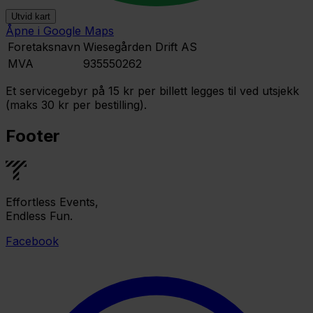
Utvid kart
Åpne i Google Maps
Leaflet
|
©
OpenStreetMap
contributors ©
CARTO
Foretaksnavn
Wiesegården Drift AS
MVA
935550262
Et servicegebyr på 15 kr per billett legges til ved utsjekk
(maks 30 kr per bestilling).
Footer
Effortless Events,
Endless Fun.
Facebook