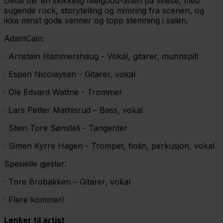
Dette blir en skikkelig feelgood-aften på Wiese, med
sugende rock, storytelling og mimring fra scenen, og
ikke minst gode venner og topp stemning i salen.
AdamCain:
· Arnstein Hammershaug - Vokal, gitarer, munnspill
· Espen Nicolaysen - Gitarer, vokal
· Ole Edvard Wattne - Trommer
· Lars Petter Mathisrud – Bass, vokal
· Stein Tore Sønsteli - Tangenter
· Simen Kyrre Hagen - Trompet, fiolin, perkusjon, vokal
Spesielle gjester:
· Tore Brobakken – Gitarer, vokal
· Flere kommer!
Lenker til artist