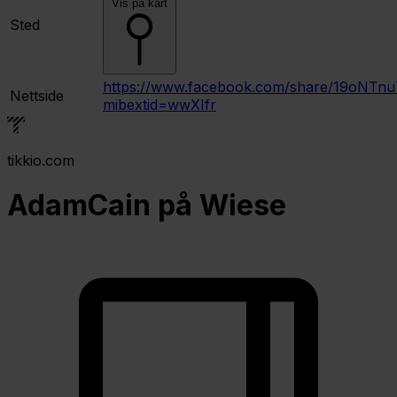
Vis på kart
Sted
https://www.facebook.com/share/19oNTnu
Nettside
mibextid=wwXIfr
tikkio.com
AdamCain på Wiese