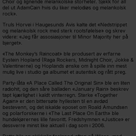
Choir og lignende melankolske storheter. Sjekk for all
del ut AdamCain hvis du liker melodiøs og melankolsk
rock».
Truls Horvei i Haugesunds Avis kalte det «Nedstrippet
og melankolsk rock med sterk rootsfølelse» og skrev
videre: «Jeg får assosiasjoner til Minor Majority her på
bjerget».
«The Monkey’s Raincoat» ble produsert av erfarne
Eystein Hopland (Raga Rockers, Midnight Choir, Jokke &
Valentinerne) og Hoplands ønske om å spille inn mest
mulig live i studio ga albumet et autentisk og rått preg.
Party-låta «A Place Called The Original Sin» ble en liten
radiohit, og den såre balladen «January Rain» beskrev
tapt kjærlighet i kaldt vinterregn. Sterke «Together
Again» er den bittersøte hyllesten til en avdød
bestevenn, og det iskalde eposet om Roald Amundsen
og polarforskerne i «The Last Place On Earth» ble
hundekjørernes lille favoritt. Fredshymnen «Justice» er
dessverre minst like aktuell i dag som i 2006.