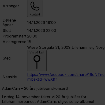
Arrangør
Kontakt
Dørene
14.11.2026 19:00
åpner
Slutt
14.11.2026 22:00
Programstart
20:00
Aldersgrense
18
Wiese
Storgata 31, 2609 Lillehammer, Norg
Vis på kart
Sted
https://www.facebook.com/share/19oNTnu
Nettside
mibextid=wwXIfr
AdamCain – 20 års jubileumskonsert!
Lørdag 14. november feirer vi 20-årsjubilèet for
Lillehammerbandet AdamCains utgivelse av albumet