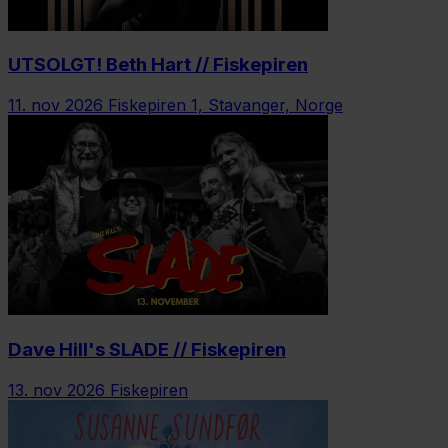
UTSOLGT! Beth Hart // Fiskepiren
11. nov 2026
Fiskepiren 1, Stavanger, Norge
Dave Hill's SLADE // Fiskepiren
13. nov 2026
Fiskepiren