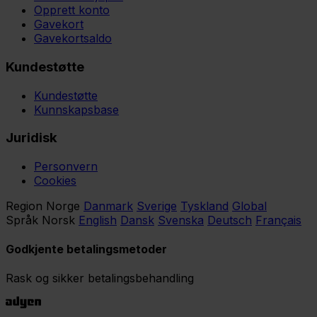
Opprett konto
Gavekort
Gavekortsaldo
Kundestøtte
Kundestøtte
Kunnskapsbase
Juridisk
Personvern
Cookies
Region
Norge
Danmark
Sverige
Tyskland
Global
Språk
Norsk
English
Dansk
Svenska
Deutsch
Français
Godkjente betalingsmetoder
Rask og sikker betalingsbehandling