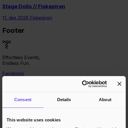
Stage Dolls // Fiskepiren
11. des 2026
Fiskepiren
Footer
Effortless Events,
Endless Fun.
Facebook
Consent
Details
About
This website uses cookies