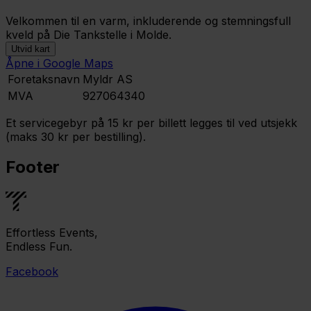
Velkommen til en varm, inkluderende og stemningsfull
kveld på Die Tankstelle i Molde.
Utvid kart
Åpne i Google Maps
Leaflet
|
©
OpenStreetMap
contributors ©
CARTO
Foretaksnavn
Myldr AS
MVA
927064340
Et servicegebyr på 15 kr per billett legges til ved utsjekk
(maks 30 kr per bestilling).
Footer
Effortless Events,
Endless Fun.
Facebook