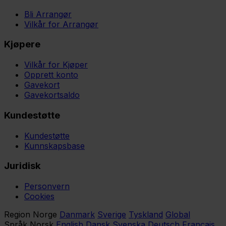
Bli Arrangør
Vilkår for Arrangør
Kjøpere
Vilkår for Kjøper
Opprett konto
Gavekort
Gavekortsaldo
Kundestøtte
Kundestøtte
Kunnskapsbase
Juridisk
Personvern
Cookies
Region
Norge
Danmark
Sverige
Tyskland
Global
Språk
Norsk
English
Dansk
Svenska
Deutsch
Français