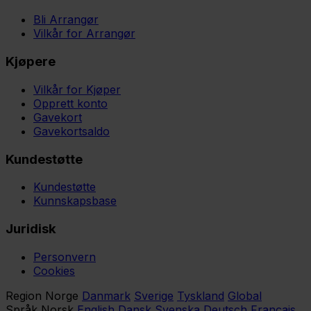
Bli Arrangør
Vilkår for Arrangør
Kjøpere
Vilkår for Kjøper
Opprett konto
Gavekort
Gavekortsaldo
Kundestøtte
Kundestøtte
Kunnskapsbase
Juridisk
Personvern
Cookies
Region
Norge
Danmark
Sverige
Tyskland
Global
Språk
Norsk
English
Dansk
Svenska
Deutsch
Français