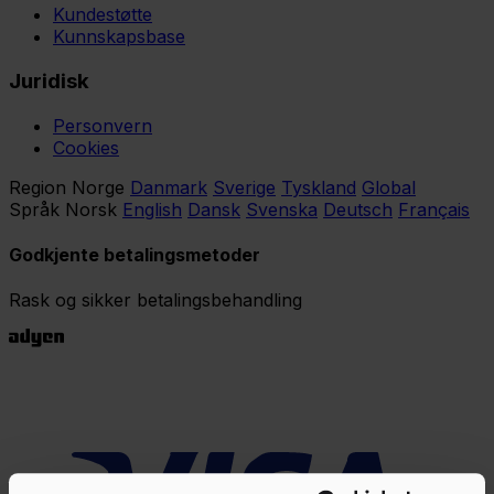
Kundestøtte
Kunnskapsbase
Juridisk
Personvern
Cookies
Region
Norge
Danmark
Sverige
Tyskland
Global
Språk
Norsk
English
Dansk
Svenska
Deutsch
Français
Godkjente betalingsmetoder
Rask og sikker betalingsbehandling