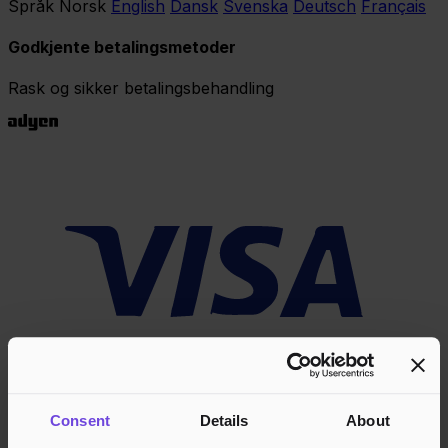
Språk
Norsk
English
Dansk
Svenska
Deutsch
Français
Godkjente betalingsmetoder
Rask og sikker betalingsbehandling
Consent
Details
About