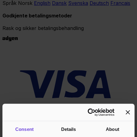
Språk
Norsk
English
Dansk
Svenska
Deutsch
Français
Godkjente betalingsmetoder
Rask og sikker betalingsbehandling
Consent
Details
About