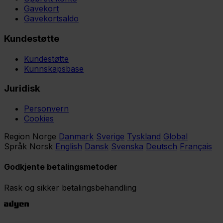
Gavekort
Gavekortsaldo
Kundestøtte
Kundestøtte
Kunnskapsbase
Juridisk
Personvern
Cookies
Region
Norge
Danmark
Sverige
Tyskland
Global
Språk
Norsk
English
Dansk
Svenska
Deutsch
Français
Godkjente betalingsmetoder
Rask og sikker betalingsbehandling