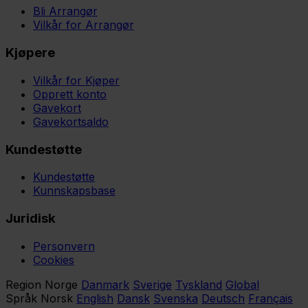
Bli Arrangør
Vilkår for Arrangør
Kjøpere
Vilkår for Kjøper
Opprett konto
Gavekort
Gavekortsaldo
Kundestøtte
Kundestøtte
Kunnskapsbase
Juridisk
Personvern
Cookies
Region
Norge
Danmark
Sverige
Tyskland
Global
Språk
Norsk
English
Dansk
Svenska
Deutsch
Français