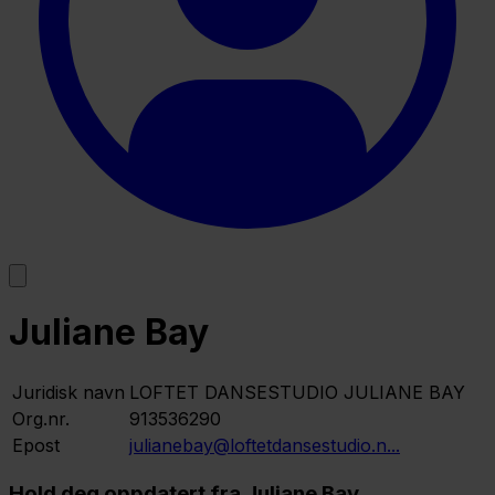
Juliane Bay
Juridisk navn
LOFTET DANSESTUDIO JULIANE BAY
Org.nr.
913536290
Epost
julianebay@loftetdansestudio.n...
Hold deg oppdatert fra Juliane Bay