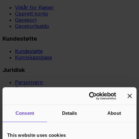
Vilkår for Kjøper
Opprett konto
Gavekort
Gavekortsaldo
Kundestøtte
Kundestøtte
Kunnskapsbase
Juridisk
Personvern
Cookies
Region
Norge
Danmark
Sverige
Tyskland
Global
Språk
Norsk
English
Dansk
Svenska
Deutsch
Français
Consent
Details
About
Godkjente betalingsmetoder
Rask og sikker betalingsbehandling
This website uses cookies